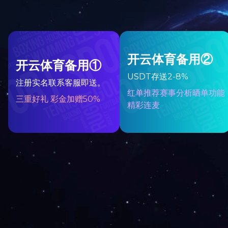
上一主
下一主
Powered By 丹阳市永明