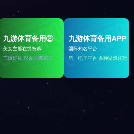
苏ICP备2020053958号