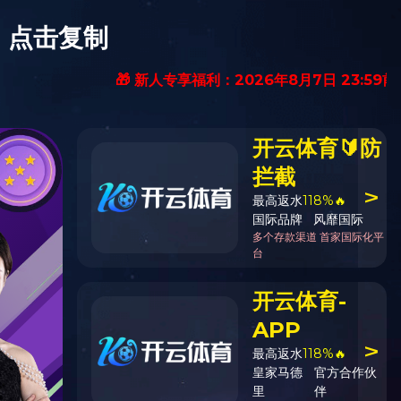
联系电话：13861072016
|
会员注册
|
会员登录
线留言
联系我们
您现在的位置：
首页
>
公司荣誉
>
相关证书
志证书
数：
2688